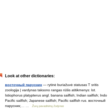
Look at other dictionaries:
восточный парусник
— rytinė buriažuvė statusas T sritis
zoologija | vardynas taksono rangas rūšis atitikmenys: lot.
Istiophorus platypterus angl. banana sailfish; Indian sailfish; Indo
Pacific sailfish; Japanese sailfish; Pacific sailfish rus. восточный
парусник;… …
Žuvų pavadinimų žodynas