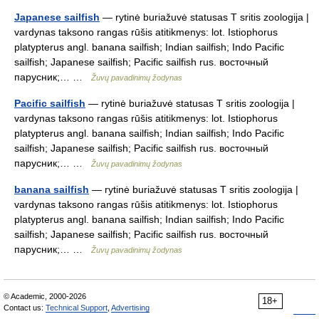
Japanese sailfish
— rytinė buriažuvė statusas T sritis zoologija |
vardynas taksono rangas rūšis atitikmenys: lot. Istiophorus
platypterus angl. banana sailfish; Indian sailfish; Indo Pacific
sailfish; Japanese sailfish; Pacific sailfish rus. восточный
парусник;… …
Žuvų pavadinimų žodynas
Pacific sailfish
— rytinė buriažuvė statusas T sritis zoologija |
vardynas taksono rangas rūšis atitikmenys: lot. Istiophorus
platypterus angl. banana sailfish; Indian sailfish; Indo Pacific
sailfish; Japanese sailfish; Pacific sailfish rus. восточный
парусник;… …
Žuvų pavadinimų žodynas
banana sailfish
— rytinė buriažuvė statusas T sritis zoologija |
vardynas taksono rangas rūšis atitikmenys: lot. Istiophorus
platypterus angl. banana sailfish; Indian sailfish; Indo Pacific
sailfish; Japanese sailfish; Pacific sailfish rus. восточный
парусник;… …
Žuvų pavadinimų žodynas
© Academic, 2000-2026
18+
Contact us:
Technical Support
,
Advertising