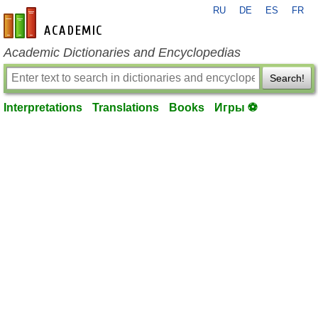
RU
DE
ES
FR
en-academic.com
Academic Dictionaries and Encyclopedias
Search!
Interpretations
Translations
Books
Игры ⚽