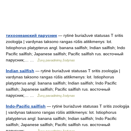
тихоокеанский парусник
— rytinė buriažuvė statusas T sritis
zoologija | vardynas taksono rangas rūšis atitikmenys: lot.
Istiophorus platypterus angl. banana sailfish; Indian sailfish; Indo
Pacific sailfish; Japanese sailfish; Pacific sailfish rus. восточный
парусник;… …
Žuvų pavadinimų žodynas
Indian sailfish
— rytinė buriažuvė statusas T sritis zoologija |
vardynas taksono rangas rūšis atitikmenys: lot. Istiophorus
platypterus angl. banana sailfish; Indian sailfish; Indo Pacific
sailfish; Japanese sailfish; Pacific sailfish rus. восточный
парусник;… …
Žuvų pavadinimų žodynas
Indo-Pacific sailfish
— rytinė buriažuvė statusas T sritis zoologija
| vardynas taksono rangas rūšis atitikmenys: lot. Istiophorus
platypterus angl. banana sailfish; Indian sailfish; Indo Pacific
sailfish; Japanese sailfish; Pacific sailfish rus. восточный
парусник;… …