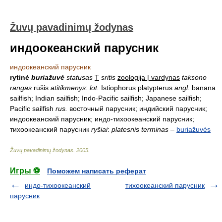
Žuvų pavadinimų žodynas
индоокеанский парусник
индоокеанский парусник
rytinė
buriažuvė
statusas
T
sritis
zoologija | vardynas
taksono
rangas
rūšis
atitikmenys
:
lot.
Istiophorus platypterus
angl.
banana
sailfish; Indian sailfish; Indo-Pacific sailfish; Japanese sailfish;
Pacific sailfish
rus.
восточный парусник; индийский парусник;
индоокеанский парусник; индо-тихоокеанский парусник;
тихоокеанский парусник
ryšiai
:
platesnis terminas
–
buriažuvės
Žuvų pavadinimų žodynas
.
2005
.
Игры ⚽
Поможем написать реферат
индо-тихоокеанский
тихоокеанский парусник
парусник