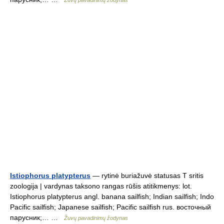
Žuvų pavadinimų žodynas
Istiophorus platypterus
— rytinė buriažuvė statusas T sritis
zoologija | vardynas taksono rangas rūšis atitikmenys: lot.
Istiophorus platypterus angl. banana sailfish; Indian sailfish; Indo
Pacific sailfish; Japanese sailfish; Pacific sailfish rus. восточный
парусник;… …
Žuvų pavadinimų žodynas