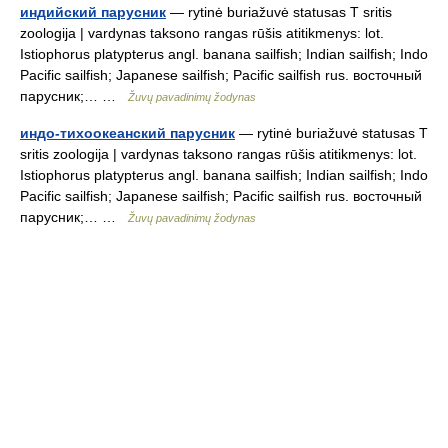
индийский парусник
— rytinė buriažuvė statusas T sritis
zoologija | vardynas taksono rangas rūšis atitikmenys: lot.
Istiophorus platypterus angl. banana sailfish; Indian sailfish; Indo
Pacific sailfish; Japanese sailfish; Pacific sailfish rus. восточный
парусник;… …
Žuvų pavadinimų žodynas
индо-тихоокеанский парусник
— rytinė buriažuvė statusas T
sritis zoologija | vardynas taksono rangas rūšis atitikmenys: lot.
Istiophorus platypterus angl. banana sailfish; Indian sailfish; Indo
Pacific sailfish; Japanese sailfish; Pacific sailfish rus. восточный
парусник;… …
Žuvų pavadinimų žodynas